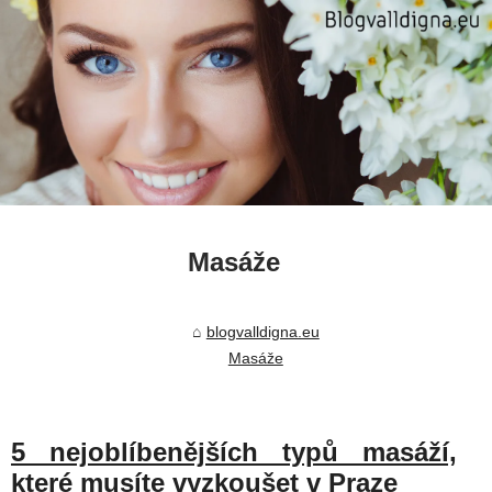
Masáže
blogvalldigna.eu
Masáže
5 nejoblíbenějších typů masáží,
které musíte vyzkoušet v Praze