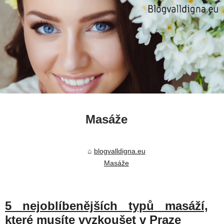
Masáže
blogvalldigna.eu
Masáže
5 nejoblíbenějších typů masáží,
které musíte vyzkoušet v Praze